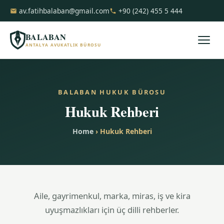
av.fatihbalaban@gmail.com
+90 (242) 455 5 444
BALABAN
ANTALYA AVUKATLIK BÜROSU
BALABAN HUKUK BÜROSU
Hukuk Rehberi
Home
› Hukuk Rehberi
Aile, gayrimenkul, marka, miras, iş ve kira
uyuşmazlıkları için üç dilli rehberler.