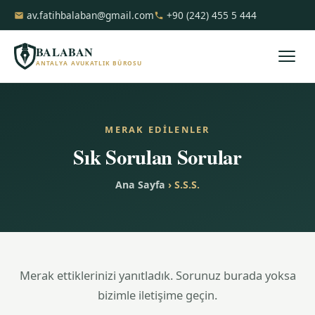
av.fatihbalaban@gmail.com
+90 (242) 455 5 444
BALABAN
ANTALYA AVUKATLIK BÜROSU
MERAK EDILENLER
Sık Sorulan Sorular
Ana Sayfa
› S.S.S.
Merak ettiklerinizi yanıtladık. Sorunuz burada yoksa
bizimle iletişime geçin.