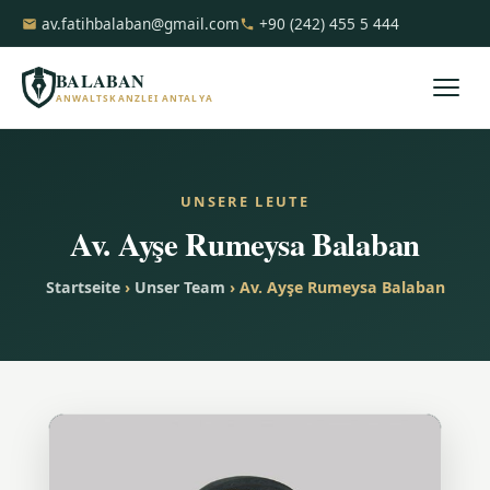
av.fatihbalaban@gmail.com
+90 (242) 455 5 444
BALABAN
ANWALTSKANZLEI ANTALYA
UNSERE LEUTE
Av. Ayşe Rumeysa Balaban
Startseite
›
Unser Team
› Av. Ayşe Rumeysa Balaban